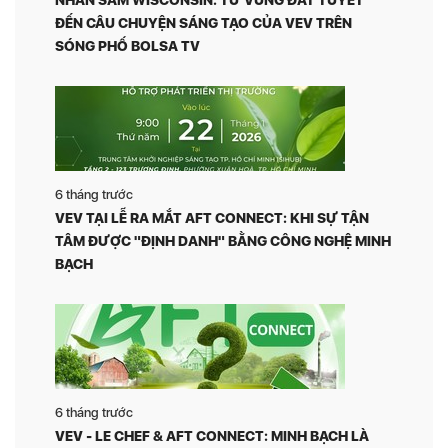
ĐẾN CÂU CHUYỆN SÁNG TẠO CỦA VEV TRÊN
SÓNG PHỐ BOLSA TV
6 tháng trước
VEV TẠI LỄ RA MẮT AFT CONNECT: KHI SỰ TẬN
TÂM ĐƯỢC "ĐỊNH DANH" BẰNG CÔNG NGHỆ MINH
BẠCH
6 tháng trước
VEV - LE CHEF & AFT CONNECT: MINH BẠCH LÀ