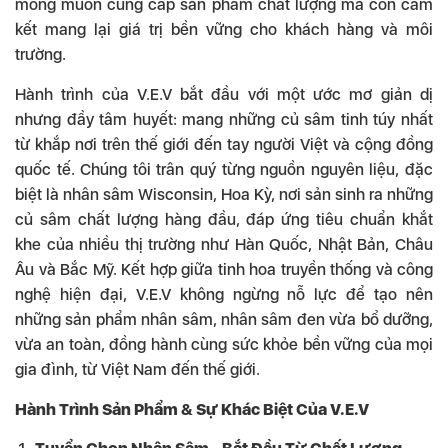
mong muốn cung cấp sản phẩm chất lượng mà còn cam
kết mang lại giá trị bền vững cho khách hàng và môi
trường.
Hành trình của V.E.V bắt đầu với một ước mơ giản dị
nhưng đầy tâm huyết: mang những củ sâm tinh túy nhất
từ khắp nơi trên thế giới đến tay người Việt và cộng đồng
quốc tế. Chúng tôi trân quý từng nguồn nguyên liệu, đặc
biệt là nhân sâm Wisconsin, Hoa Kỳ, nơi sản sinh ra những
củ sâm chất lượng hàng đầu, đáp ứng tiêu chuẩn khắt
khe của nhiều thị trường như Hàn Quốc, Nhật Bản, Châu
Âu và Bắc Mỹ. Kết hợp giữa tinh hoa truyền thống và công
nghệ hiện đại, V.E.V không ngừng nỗ lực để tạo nên
những sản phẩm nhân sâm, nhân sâm đen vừa bổ dưỡng,
vừa an toàn, đồng hành cùng sức khỏe bền vững của mọi
gia đình, từ Việt Nam đến thế giới.
Hành Trình Sản Phẩm & Sự Khác Biệt Của V.E.V