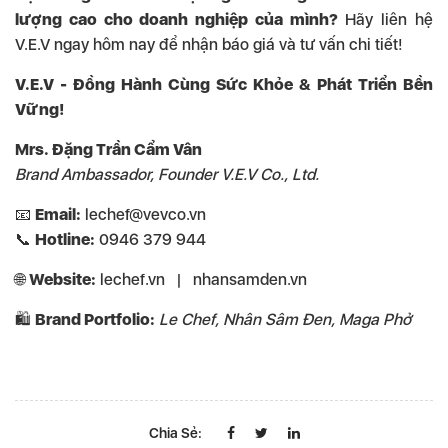
lượng cao cho doanh nghiệp của mình?
Hãy liên hệ
V.E.V ngay hôm nay để nhận báo giá và tư vấn chi tiết!
V.E.V - Đồng Hành Cùng Sức Khỏe & Phát Triển Bền
Vững!
Mrs. Đặng Trần Cẩm Vân
Brand Ambassador, Founder V.E.V Co., Ltd.
📧
Email:
lechef@vevco.vn
📞
Hotline:
0946 379 944
🌐
Website:
lechef.vn
|
nhansamden.vn
🛍️
Brand Portfolio:
Le Chef, Nhân Sâm Đen, Maga Phở
Chia Sẻ: