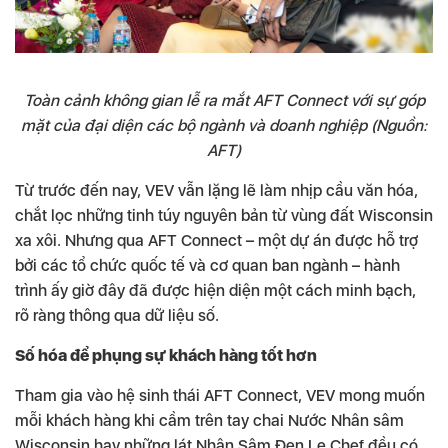
Toàn cảnh không gian lễ ra mắt AFT Connect với sự góp
mặt của đại diện các bộ ngành và doanh nghiệp (Nguồn:
AFT)
Từ trước đến nay, VEV vẫn lặng lẽ làm nhịp cầu văn hóa,
chắt lọc những tinh túy nguyên bản từ vùng đất Wisconsin
xa xôi. Nhưng qua AFT Connect – một dự án được hỗ trợ
bởi các tổ chức quốc tế và cơ quan ban ngành – hành
trình ấy giờ đây đã được hiện diện một cách minh bạch,
rõ ràng thông qua dữ liệu số.
Số hóa để phụng sự khách hàng tốt hơn
Tham gia vào hệ sinh thái AFT Connect, VEV mong muốn
mỗi khách hàng khi cầm trên tay chai Nước Nhân sâm
Wisconsin hay những lát Nhân Sâm Đen Le Chef đều có