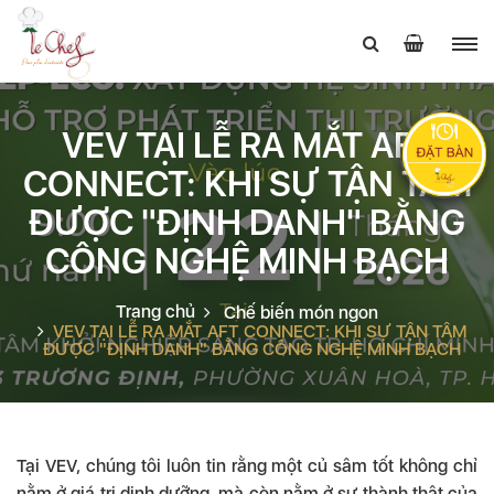
VEV TẠI LỄ RA MẮT AFT
CONNECT: KHI SỰ TẬN TÂM
ĐƯỢC "ĐỊNH DANH" BẰNG
CÔNG NGHỆ MINH BẠCH
Trang chủ
Chế biến món ngon
VEV TẠI LỄ RA MẮT AFT CONNECT: KHI SỰ TẬN TÂM
ĐƯỢC "ĐỊNH DANH" BẰNG CÔNG NGHỆ MINH BẠCH
Tại VEV, chúng tôi luôn tin rằng một củ sâm tốt không chỉ
nằm ở giá trị dinh dưỡng, mà còn nằm ở sự thành thật của