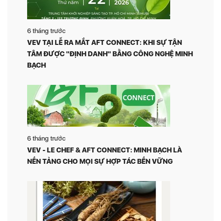
6 tháng trước
VEV TẠI LỄ RA MẮT AFT CONNECT: KHI SỰ TẬN
TÂM ĐƯỢC "ĐỊNH DANH" BẰNG CÔNG NGHỆ MINH
BẠCH
6 tháng trước
VEV - LE CHEF & AFT CONNECT: MINH BẠCH LÀ
NỀN TẢNG CHO MỌI SỰ HỢP TÁC BỀN VỮNG