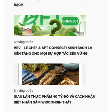
BẠCH
6 tháng trước
VEV - LE CHEF & AFT CONNECT: MINH BẠCH LÀ
NỀN TẢNG CHO MỌI SỰ HỢP TÁC BỀN VỮNG
6 tháng trước
GIAN LẬN THỰC PHẨM 40 TỶ ĐÔ VÀ CÁCH NHẬN
BIẾT NHÂN SÂM WISCONSIN THẬT