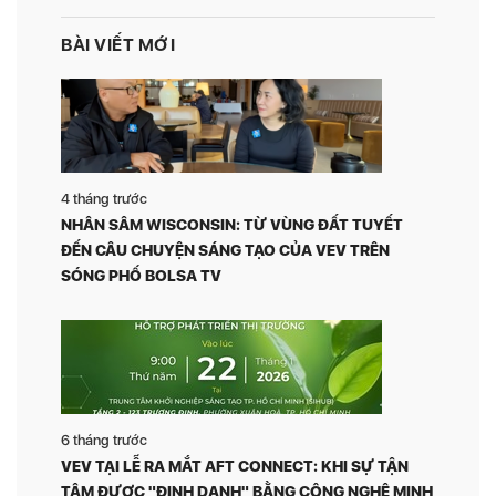
BÀI VIẾT MỚI
4 tháng trước
NHÂN SÂM WISCONSIN: TỪ VÙNG ĐẤT TUYẾT
ĐẾN CÂU CHUYỆN SÁNG TẠO CỦA VEV TRÊN
SÓNG PHỐ BOLSA TV
6 tháng trước
VEV TẠI LỄ RA MẮT AFT CONNECT: KHI SỰ TẬN
TÂM ĐƯỢC "ĐỊNH DANH" BẰNG CÔNG NGHỆ MINH