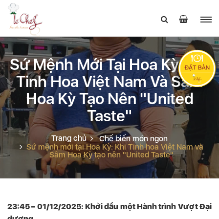
Sứ Mệnh Mới Tại Hoa Kỳ: Khi
Tinh Hoa Việt Nam Và Sâm
Hoa Kỳ Tạo Nên "United
Taste"
Trang chủ
Chế biến món ngon
Sứ mệnh mới tại Hoa Kỳ: Khi Tinh hoa Việt Nam và
Sâm Hoa Kỳ tạo nên "United Taste"
23:45 – 01/12/2025: Khởi đầu một Hành trình Vượt Đại
dương