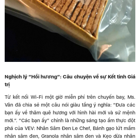
Nghịch lý “Hồi hương”: Câu chuyện về sự Kết tinh Giá
trị
Từ kết nối Wi-Fi một giờ miễn phí trên chuyến bay, Ms.
Vân đã chia sẻ một câu nói giàu tầng ý nghĩa: “Đưa các
bạn ấy về thăm quê hương với hình hài mới và sứ mệnh
mới.”. “Các bạn ấy” chính là những sáng tạo ẩm thực đột
phá của VEV: Nhân Sâm Đen Le Chef, Bánh gạo lứt mầm
nhân sâm đen, Granola nhân sâm đen và Kẹo dừa nhân